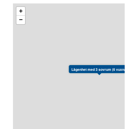
+
−
Lägenhet med 3 sovrum (6 vuxna)