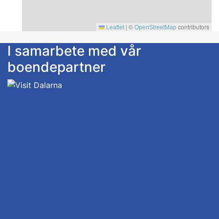
|
©
contributors
Leaflet
OpenStreetMap
I samarbete med vår
boendepartner