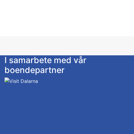
finns att tillgå för den som önskar istället för
bäddsoffa. Tillgång till dusch, tvättstuga och mer
utrustat kök i huvudbyggnad. Sänglinne och
handdukar, städning, fri parkering och lån av
cyklar samt frukost med självservering finns i
huvudbyggnaden ingår i priset.
I samarbete med vår
boendepartner