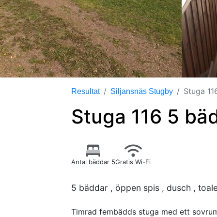
Stuga 11
Resultat
Siljansnäs Stugby
Stuga 116 5 bä
Antal bäddar 5
Gratis Wi-Fi
5 bäddar , öppen spis , dusch , toale
Timrad fembädds stuga med ett sovrum