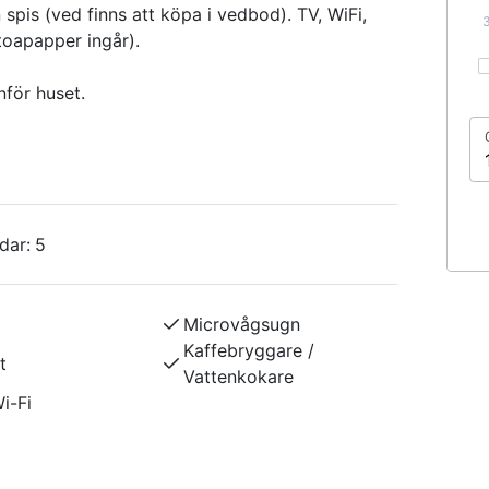
pis (ved finns att köpa i vedbod). TV, WiFi,
toapapper ingår).
för huset.
dar:
5
Microvågsugn
Kaffebryggare /
t
Vattenkokare
i-Fi