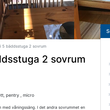
S
6 5 bäddsstuga 2 sovrum
ddsstuga 2 sovrum
tt, pentry , micro
 med våningssäng. I det andra sovrummet en