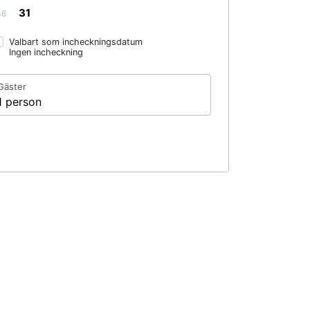
31
36
Valbart som incheckningsdatum
Ingen incheckning
Gäster
1 person