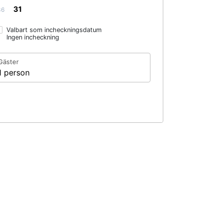
31
36
Valbart som incheckningsdatum
Ingen incheckning
Gäster
1 person