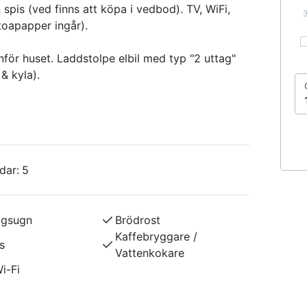
pis (ved finns att köpa i vedbod). TV, WiFi,
toapapper ingår).
för huset. Laddstolpe elbil med typ "2 uttag"
& kyla).
dar:
5
ågsugn
Brödrost
Kaffebryggare /
s
Vattenkokare
i-Fi