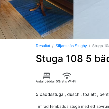
Stuga 10
Resultat
Siljansnäs Stugby
Stuga 108 5 bä
Antal bäddar 5
Gratis Wi-Fi
5 bäddsstuga , dusch , toalett , pent
Timrad fembädds stuga med ett sovrum