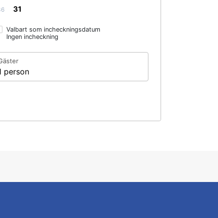
31
36
Valbart som incheckningsdatum
Ingen incheckning
Gäster
1 person