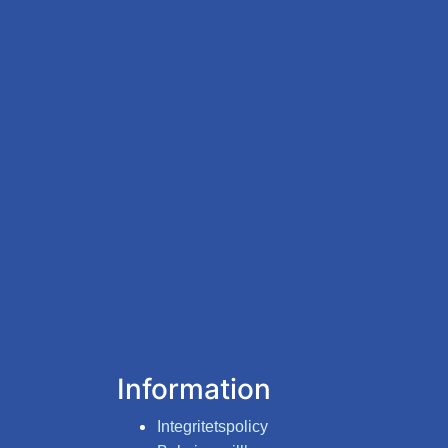
Kontakta oss gärna om denna möjlighet
Vi erbjuder timmerstugorna i samarbet
Pris: kr 850/natt
Information
Integritetspolicy