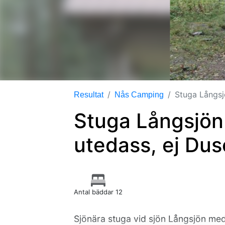
Stuga Långsj
Resultat
Nås Camping
Stuga Långsjön
utedass, ej Dus
Antal bäddar 12
Sjönära stuga vid sjön Långsjön med 