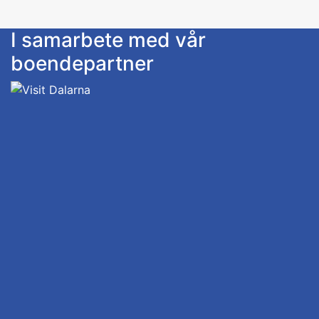
Rösjön, Flaten och Långsjön.
I samarbete med vår
boendepartner
Stugorna har flera (vånings)sängar (inkl.
madrasser, kuddar, täcke), matlagningsutrustning
(gas ingår), uppvärmning, utomhustoalett och en
båt för att utforska sjön (och för att fånga din
middag!)
Färskt vatten från sjön kan lagras i en tank, det
finns ingen elektricitet i stugorna.
Kontakta oss gärna om denna möjlighet att vara
aventyrare på: