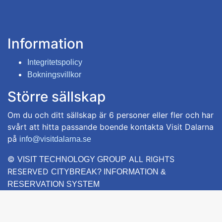
Vi erbjuder timmerstugorna i samarbete med
Dalarna Outdoor AB.
Information
Pris: kr 850/natt
Integritetspolicy
Bokningsvillkor
Större sällskap
Om du och ditt sällskap är 6 personer eller fler och har
svårt att hitta passande boende kontakta Visit Dalarna
på
info@visitdalarna.se
©
ALL RIGHTS
VISIT TECHNOLOGY GROUP
RESERVED
CITYBREAK? INFORMATION &
RESERVATION SYSTEM