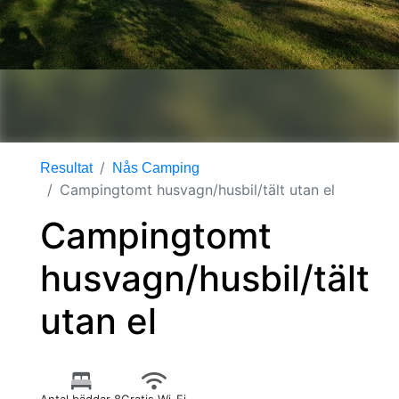
Resultat
Nås Camping
Campingtomt husvagn/husbil/tält utan el
Campingtomt
husvagn/husbil/tält
utan el