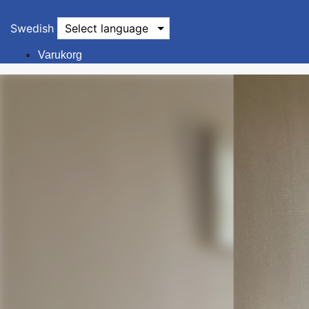
Swedish
Select language
Varukorg