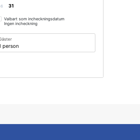
31
36
Valbart som incheckningsdatum
Ingen incheckning
Gäster
1 person