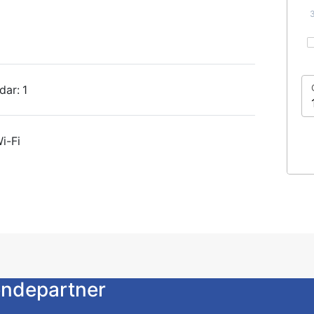
dar:
1
i-Fi
endepartner