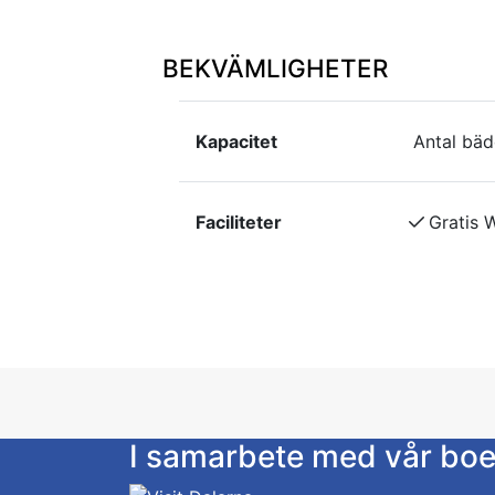
BEKVÄMLIGHETER
Kapacitet
Antal bäd
Faciliteter
Gratis W
I samarbete med vår bo