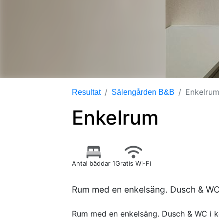
Enkelru
Resultat
Sälengården B&B
Enkelrum
Antal bäddar 1
Gratis Wi-Fi
Rum med en enkelsäng. Dusch & WC i 
Rum med en enkelsäng. Dusch & WC i korr