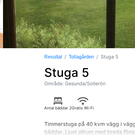
Stuga 5
Resultat
Tollagården
Stuga 5
Område: Gesunda/Sollerön
Antal bäddar 2
Gratis Wi-Fi
Timmerstuga på 40 kvm vägg i vägg
bäddar. Ljust allrum med breda fönst