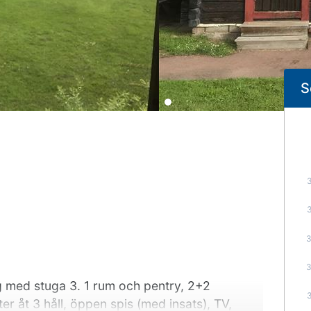
S
 med stuga 3. 1 rum och pentry, 2+2
er åt 3 håll, öppen spis (med insats), TV,