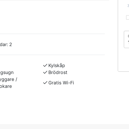
(för 1 person vardera) och en
 2 kokplattor, micro och liten kyl med
re, brödrost och köksredskap finns i
 med utemöbler. Wifi. Ej rökning. Ej husdjur.
 stuga 3. 1 rum och pentry, 2+2 bäddar.
dar:
2
l, öppen spis (med insats), TV, matbord med 4
era) och en våningssäng i allrummet. Pentry
ed frysfack. Kaffebryggare, vattenkokare,
Kylskåp
n. Kaklad dusch, WC. Altan med utemöbler.
ågsugn
Brödrost
yggare /
Gratis Wi-Fi
okare