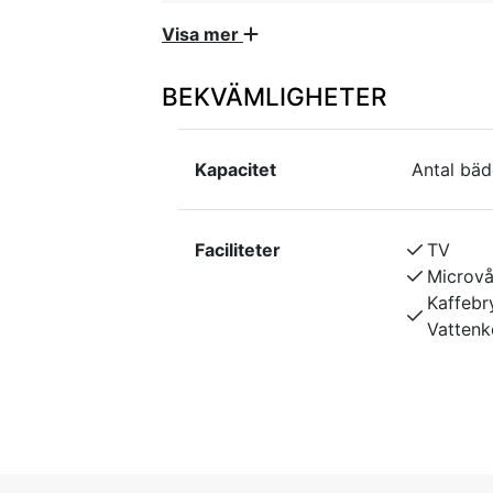
matbord med 4 stolar, 2 bäddsoffor 
Visa mer
våningssäng i allrummet. Pentry med
frysfack. Kaffebryggare, vattenkoka
BEKVÄMLIGHETER
stugan. Kaklad dusch, WC. Altan
Timmerstuga på 40 kvm vägg i vägg med
Kapacitet
Antal bäd
Ljust allrum med breda fönster åt 3 hål
stolar, 2 bäddsoffor (för 1 person vard
med 2 kokplattor, micro och liten kyl m
Faciliteter
TV
brödrost och köksredskap finns i stuga
Microv
Wifi. Ej rökning. Ej husdjur.
Kaffebr
Vattenk