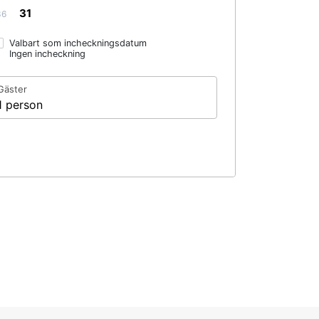
31
36
Valbart som incheckningsdatum
Ingen incheckning
Gäster
1 person