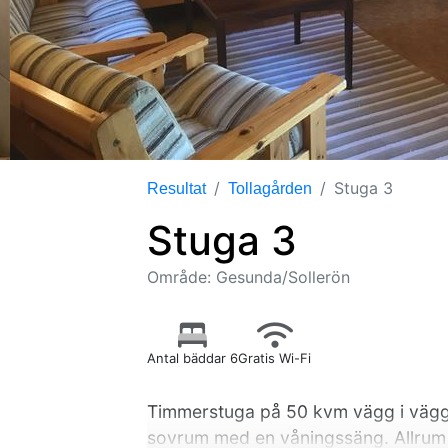
Stuga 3
Resultat
Tollagården
Stuga 3
Område: Gesunda/Sollerön
Antal bäddar 6
Gratis Wi-Fi
Timmerstuga på 50 kvm vägg i vägg 
sovrum med en våningssäng. Allrum 