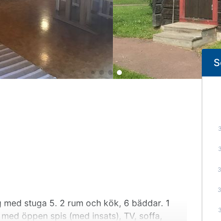
S
med stuga 5. 2 rum och kök, 6 bäddar. 1
med öppen spis (med insats), TV, soffa,