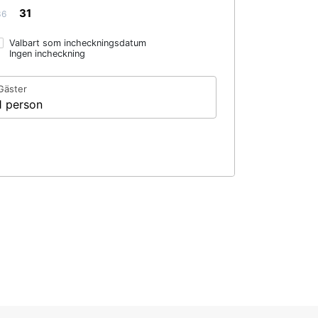
31
36
Valbart som incheckningsdatum
Ingen incheckning
Gäster
1 person