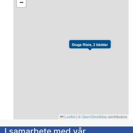
−
Stuga Rista, 2 bäddar
|
©
contributors
Leaflet
OpenStreetMap
I samarbete med vår