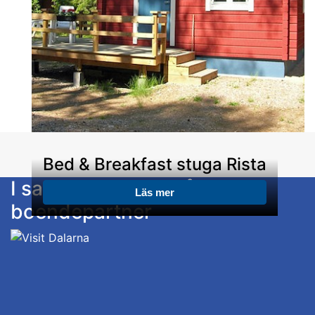
Bed & Breakfast stuga Rista
I samarbete med vår
Läs mer
boendepartner