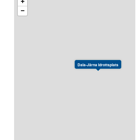
+
−
Dala-Järna Idrottsplats