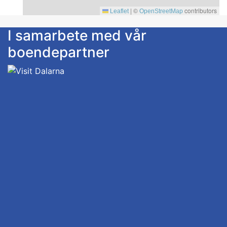
|
©
contributors
Leaflet
OpenStreetMap
I samarbete med vår
boendepartner