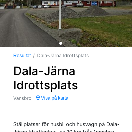
Dala-Järna Idrottsplats
Resultat
Dala-Järna
Idrottsplats
Vansbro
Visa på karta
Ställplatser för husbil och husvagn på Dala-
Järna Idrottsplats, ca 10 km från Vansbro,