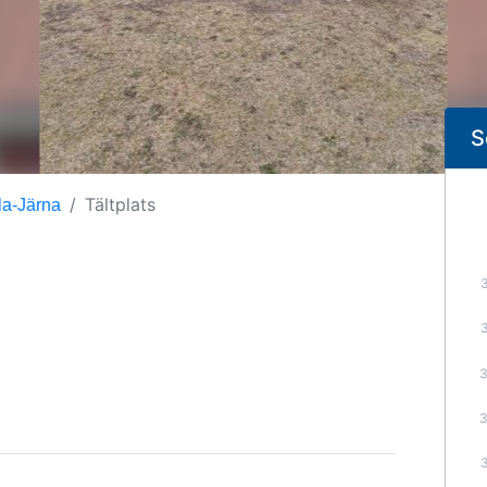
S
Tältplats
la-Järna