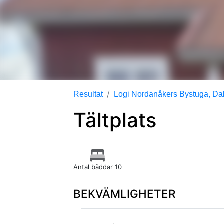
Resultat
Logi Nordanåkers Bystuga, Da
Tältplats
Antal bäddar 10
BEKVÄMLIGHETER