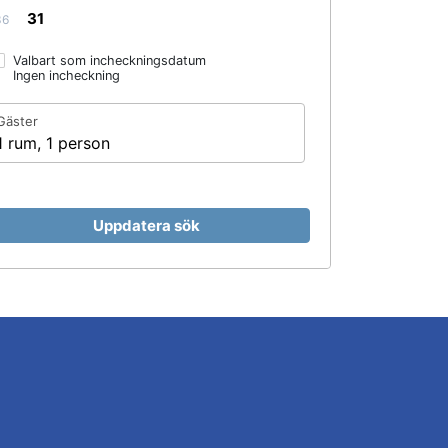
31
36
Valbart som incheckningsdatum
Ingen incheckning
Gäster
1 rum, 1 person
Uppdatera sök