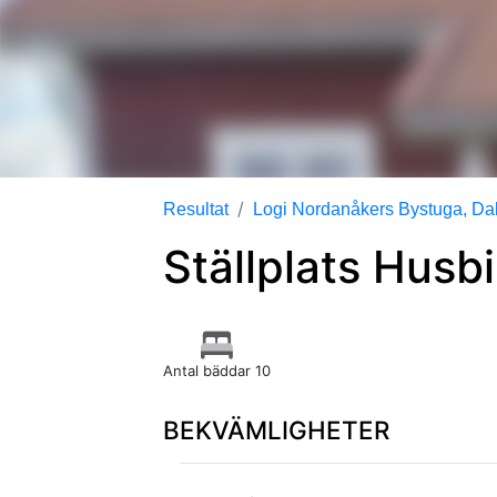
Resultat
Logi Nordanåkers Bystuga, Da
Ställplats Husb
Antal bäddar 10
BEKVÄMLIGHETER