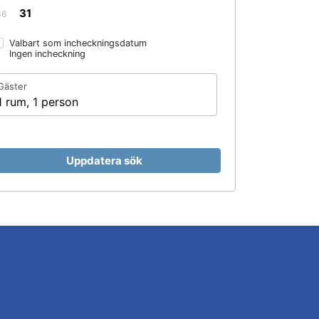
31
36
Valbart som incheckningsdatum
Ingen incheckning
Gäster
1 rum, 1 person
Uppdatera sök