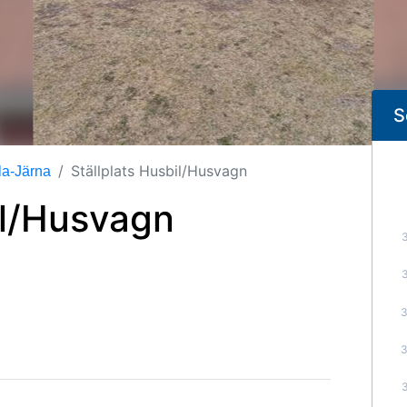
S
Ställplats Husbil/Husvagn
la-Järna
il/Husvagn