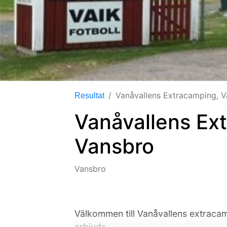
Vanåvallens Extracamping, 
Resultat
Vanåvallens Ex
Vansbro
Vansbro
Välkommen till Vanåvallens extraca
erbjuds