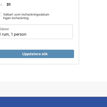
31
36
Valbart som incheckningsdatum
Ingen incheckning
Gäster
1 rum, 1 person
Uppdatera sök