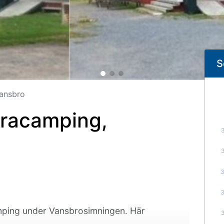
S
Vansbro
tracamping,
mping under Vansbrosimningen. Här