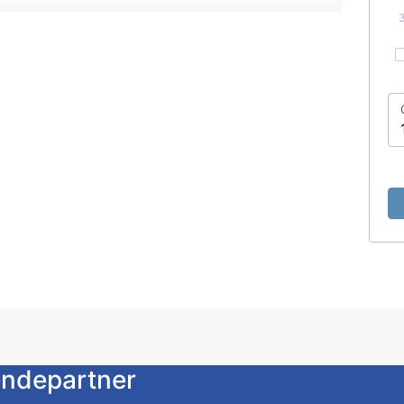
 husbil och tält, alla utan el. Gångavstånd
tältplats under Vansbrosimningen.
ng till toalett/dusch. Tillgång till
a till frukost på plats för SEK 100/vuxen och
kning.
m med närhet till shopping, restauranger och
pingen drivs av Vansbro AIK Fotbollsklubb.
endepartner