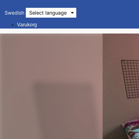
Swedish
Select language
Varukorg