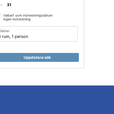
31
36
Valbart som incheckningsdatum
Ingen incheckning
Gäster
1 rum, 1 person
Uppdatera sök