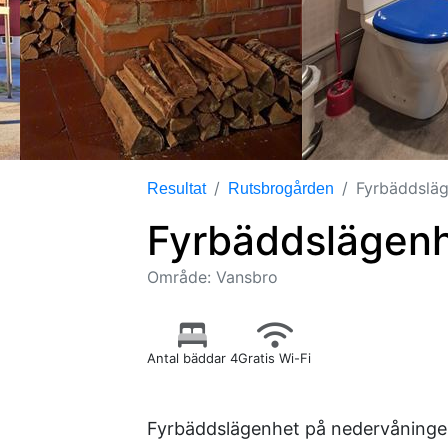
Fyrbäddsläg
Resultat
Rutsbrogården
Fyrbäddslägenh
Område: Vansbro
Antal bäddar 4
Gratis Wi-Fi
Fyrbäddslägenhet på nedervåninge