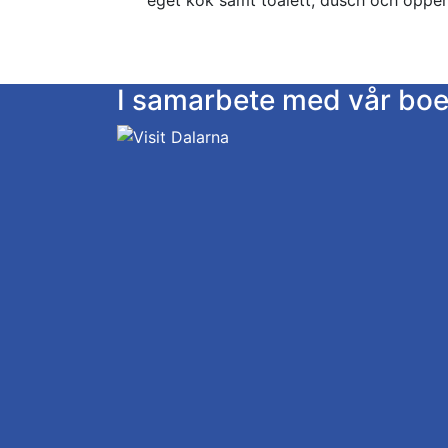
eget kök samt toalett, dusch och öppen
I samarbete med vår bo