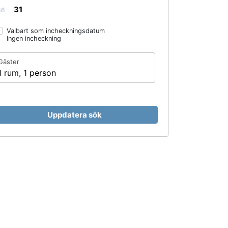
31
36
Valbart som incheckningsdatum
Ingen incheckning
Gäster
1 rum, 1 person
Uppdatera sök