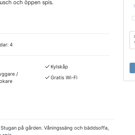
dusch och öppen spis.
dar:
4
Kylskåp
yggare /
Gratis Wi-Fi
okare
 Stugan på gården. Våningssäng och bäddsoffa,