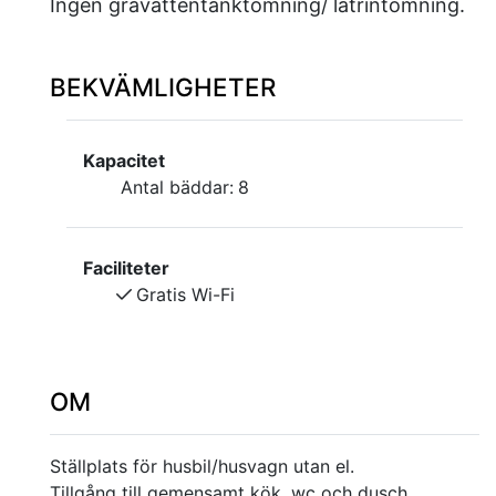
Ingen gråvattentanktömning/ latrintömning.
BEKVÄMLIGHETER
Kapacitet
Antal bäddar:
8
Faciliteter
Gratis Wi-Fi
OM
Ställplats för husbil/husvagn utan el.
Tillgång till gemensamt kök, wc och dusch.