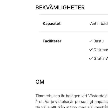
BEKVÄMLIGHETER
Kapacitet
Antal bäd
Faciliteter
Bastu
Diskmas
Gratis W
OM
Timmerhusen är belägen vid Västerdalälv
året. Varje vistelse är personligt anpa
du välja allt från att bo med självhushåll,