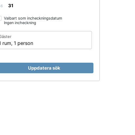
31
36
Valbart som incheckningsdatum
Ingen incheckning
Gäster
1 rum, 1 person
Uppdatera sök