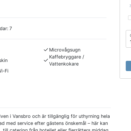
dar:
7
Microvågsugn
Kaffebryggare /
kin
Vattenkokare
i-Fi
en i Vansbro och är tillgänglig för uthyrning hela
ssad med service efter gästens önskemål – här kan
 till catering från hotellet eller flerrätters middag.