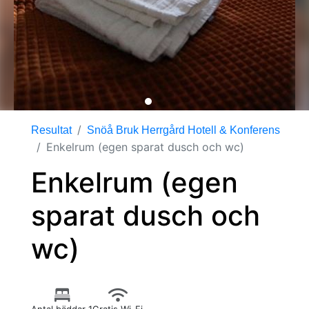
Resultat
Snöå Bruk Herrgård Hotell & Konferens
Enkelrum (egen sparat dusch och wc)
Enkelrum (egen
sparat dusch och
wc)