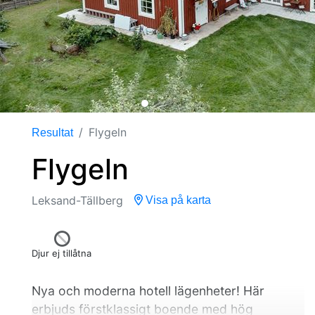
Flygeln
Resultat
Flygeln
Leksand-Tällberg
Visa på karta
Djur ej tillåtna
Nya och moderna hotell lägenheter! Här
erbjuds förstklassigt boende med hög