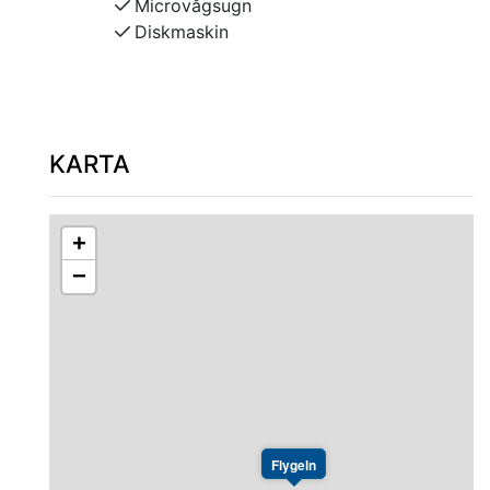
Microvågsugn
Diskmaskin
Moderna badrum med Wc, dusch, handdukstork
och hårtork. Tvättmöjligheter till en extra kostnad.
Rummen är rökfria och djurfria.
Lägenheterna ligger centralt i Leksand med närhet
KARTA
till restauranger, butiker och sevärdheter. Nära
+
−
Flygeln