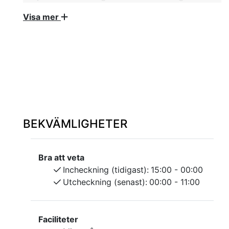
standard centralt i Leksand. Lägenheterna är
Visa mer
nybyggda och fullt utrustade med allt du
behöver för att göra din vistelse så bekväm
som möjligt. Lägenheterna har olika storlekar
och inredningsstilar för att passa dina behov
och önskemål. Varje lägenhet har ett
välutrustat kök där du kan tillaga dina egna
måltider samt bekväma sängar. Sänglinne,
handdukar och avresestädning ingår i priset.
BEKVÄMLIGHETER
Lägenheterna har olika storlekar två eller fyra
bäddar, varje lägenhet har ett välutrustat kök med
Bra att veta
Kyl, frysfack, diskmaskin, 2 kokplattor. Köksbord
Incheckning (tidigast):
15:00 - 00:00
med stolar, golvvärme och bekväma sängar. Gratis
Utcheckning (senast):
00:00 - 11:00
wifi, Smart TV.
Sänglinne, handdukar och avresestädning ingår i
Faciliteter
priset.