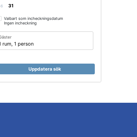
31
36
Valbart som incheckningsdatum
Ingen incheckning
Gäster
1 rum, 1 person
Uppdatera sök