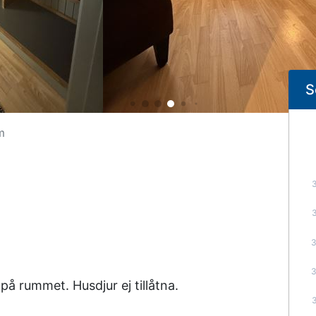
S
m
å rummet. Husdjur ej tillåtna.