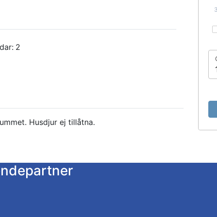
dar:
2
mmet. Husdjur ej tillåtna.
endepartner