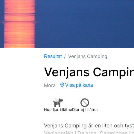
Venjans Camping
Resultat
Venjans Campi
Mora
Visa på karta
Husdjur tillåtna
Djur ej tillåtna
Venjans Camping är en liten och tys
Venjanssjön i Dalarna. Campingen li