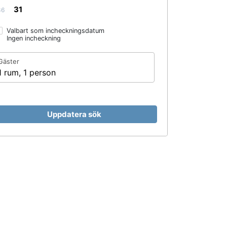
31
36
Valbart som incheckningsdatum
Ingen incheckning
Gäster
1 rum, 1 person
Uppdatera sök