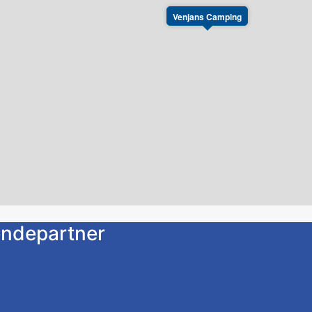
Venjans Camping
endepartner