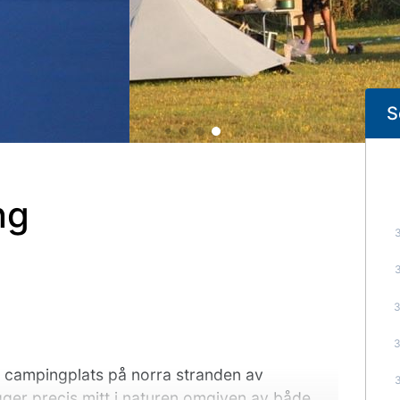
S
ng
t campingplats på norra stranden av
gger precis mitt i naturen omgiven av både