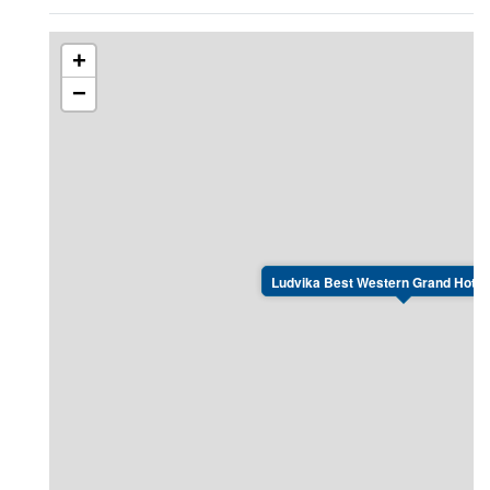
Självklart säker förvaring av din cykel, kunskap om
bra leder, möjlighet att tvätta av cykeln och
+
−
Ludvika Best Western Grand Hotel 