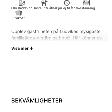
Elbilsladdning
Husdjur tillåtna
Djur ej tillåtna
Restaurang
Frukost
Upplev gästfriheten på Ludvikas mysigaste
familjeägda 4-stärniga hotell. Här känner du
dig som hemma!
Visa mer
Hotellet med sina 103 omsorgsfullt inredda rum
ligger mitt i city med gångavstånd från buss- och
tågstation. Det finns även goda
parkeringsmöjligheter. Rum med vacker sjöutsikt
såväl som mot stadens gator och torg. När du bor
här har du fri tillgång till "Gymmet" ( 2500 kvm -
öppet 24h ).
BEKVÄMLIGHETER
Upptäck de oändliga möjligheterna för vandring
och cykling som finns runt hörnet. Föredrar du att