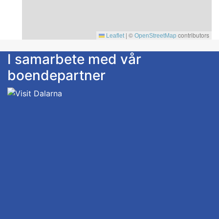
|
©
contributors
Leaflet
OpenStreetMap
I samarbete med vår
boendepartner