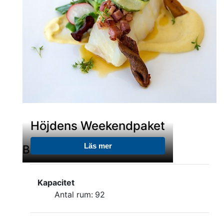
möjlighet att tvätta av cykeln och verktyg för
enklare reparationer med mera.
Höjdens Weekendpaket
Läs mer
BEKVÄMLIGHETER
Kapacitet
Antal rum:
92