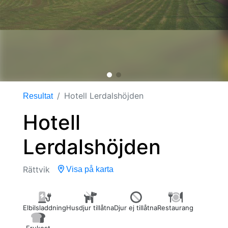
Hotell Lerdalshöjden
Resultat
Hotell
Lerdalshöjden
Rättvik
Visa på karta
Elbilsladdning
Husdjur tillåtna
Djur ej tillåtna
Restaurang