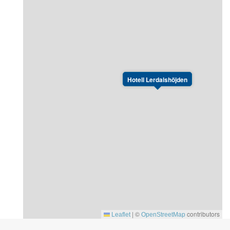
Hotell Lerdalshöjden
|
©
contributors
Leaflet
OpenStreetMap