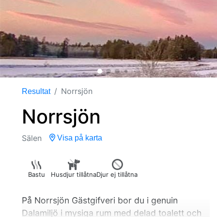
Norrsjön
Resultat
Norrsjön
Sälen
Visa på karta
Bastu
Husdjur tillåtna
Djur ej tillåtna
På Norrsjön Gästgifveri bor du i genuin
Dalamiljö i mysiga rum med delad toalett och