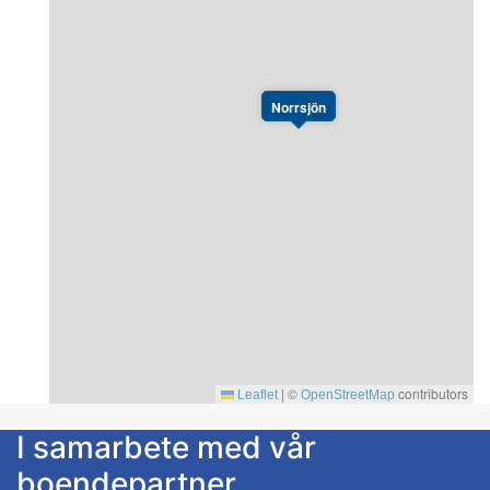
Norrsjön
|
©
contributors
Leaflet
OpenStreetMap
I samarbete med vår
boendepartner