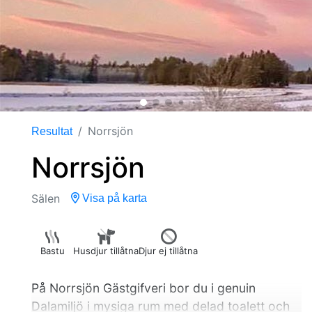
Norrsjön
Resultat
Norrsjön
Sälen
Visa på karta
Bastu
Husdjur tillåtna
Djur ej tillåtna
På Norrsjön Gästgifveri bor du i genuin
Dalamiljö i mysiga rum med delad toalett och