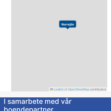
Norrsjön
|
©
contributors
Leaflet
OpenStreetMap
I samarbete med vår
boendepartner