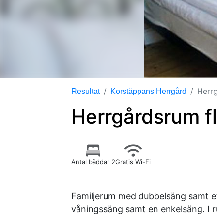
Herr
Resultat
Korstäppans Herrgård
Herrgårdsrum f
Antal bäddar 2
Gratis Wi-Fi
Familjerum med dubbelsäng samt et
våningssäng samt en enkelsäng. I r