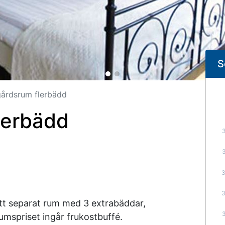
S
gårdsrum flerbädd
lerbädd
t separat rum med 3 extrabäddar,
umspriset ingår frukostbuffé.