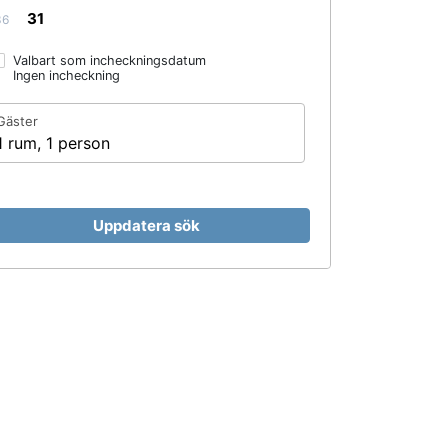
31
36
Valbart som incheckningsdatum
Ingen incheckning
Gäster
1 rum, 1 person
Uppdatera sök