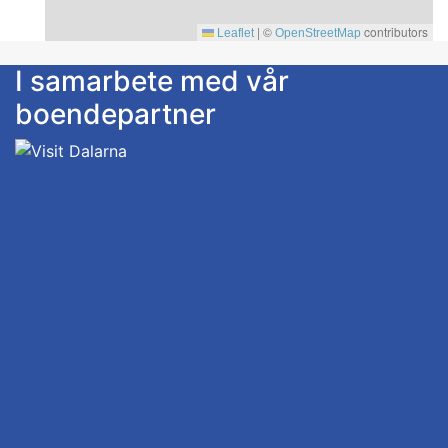
|
©
contributors
Leaflet
OpenStreetMap
I samarbete med vår
boendepartner