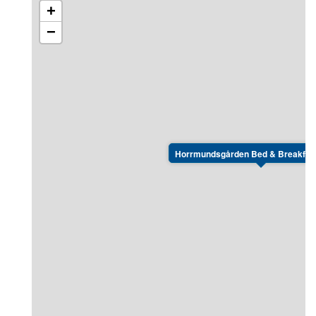
+
våningssängar på alla rum och gemensamma
toaletter och duschar i närheten av rummen. Alla
−
sängar har resårmadrasser och sängkläder samt
handdukar ingår.
Horrmundsgården Bed & Breakfast