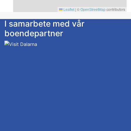
|
©
contributors
Leaflet
OpenStreetMap
I samarbete med vår
boendepartner