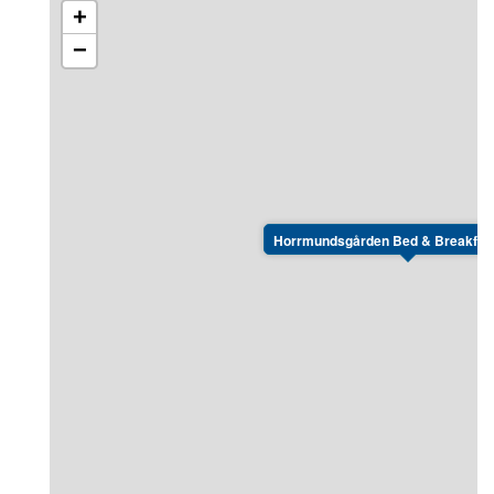
+
våningssängar på alla rum och gemensamma
toaletter och duschar i närheten av rummen. Alla
−
sängar har resårmadrasser och sängkläder samt
handdukar ingår.
Horrmundsgården Bed & Breakfast