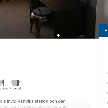
S
urang
Frukost
recis invid Rättviks station och den
iljan bor du bekvämt och centralt.