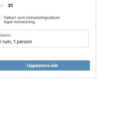
31
36
Valbart som incheckningsdatum
Ingen incheckning
Gäster
1 rum, 1 person
Uppdatera sök