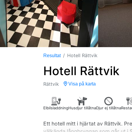
Hotell Rättvik
Resultat
Hotell Rättvik
Rättvik
Visa på karta
Elbilsladdning
Husdjur tillåtna
Djur ej tillåtna
Resta
Ett hotell mitt i hjärtat av Rättvik. P
välkända långbryggan som går ut i S