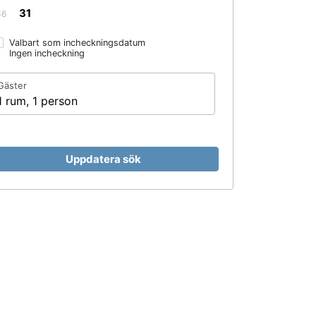
31
36
Valbart som incheckningsdatum
Ingen incheckning
Gäster
1 rum, 1 person
Uppdatera sök