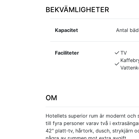
BEKVÄMLIGHETER
Kapacitet
Antal bäd
Faciliteter
TV
Kaffebr
Vattenk
OM
Hotellets superior rum är modernt och
till fyra personer varav två i extrasän
42" platt-tv, hårtork, dusch, strykjärn o
några av rummen mot extra avgift.