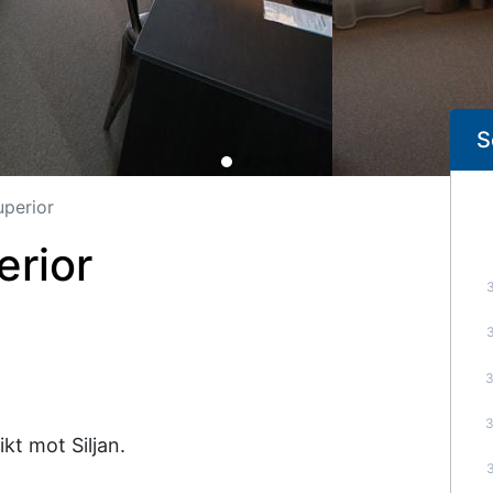
S
perior
rior
kt mot Siljan.