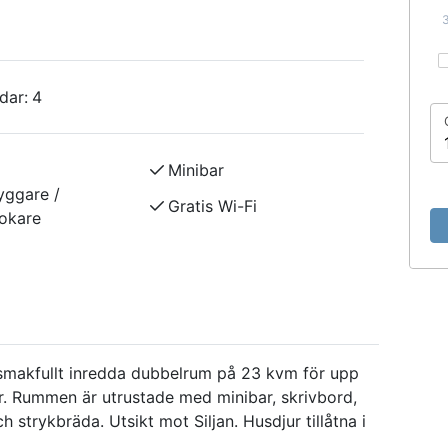
dar:
4
Minibar
yggare /
Gratis Wi-Fi
okare
 smakfullt inredda dubbelrum på 23 kvm för upp
gar. Rummen är utrustade med minibar, skrivbord,
ch strykbräda. Utsikt mot Siljan. Husdjur tillåtna i