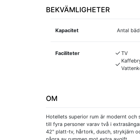
BEKVÄMLIGHETER
Kapacitet
Antal bäd
Faciliteter
TV
Kaffebr
Vattenk
OM
Hotellets superior rum är modernt och
till fyra personer varav två i extrasän
42" platt-tv, hårtork, dusch, strykjärn o
några av rummen mot extra avgift.