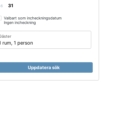
31
36
Valbart som incheckningsdatum
Ingen incheckning
Gäster
1 rum, 1 person
Uppdatera sök