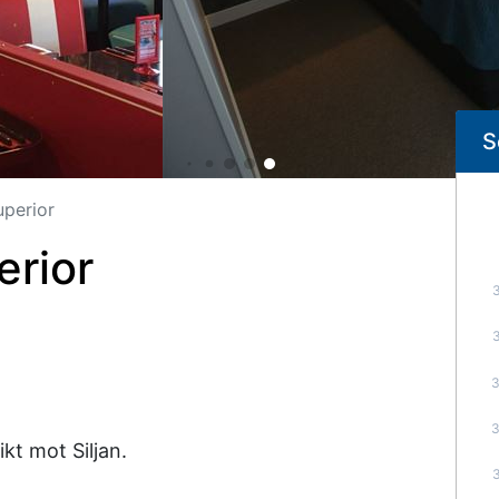
S
perior
rior
kt mot Siljan.