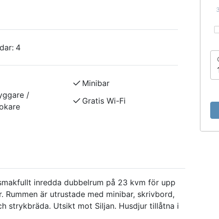
dar:
4
Minibar
yggare /
Gratis Wi-Fi
okare
 smakfullt inredda dubbelrum på 23 kvm för upp
gar. Rummen är utrustade med minibar, skrivbord,
ch strykbräda. Utsikt mot Siljan. Husdjur tillåtna i