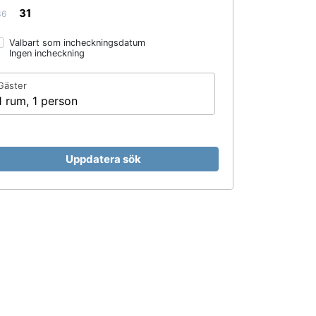
31
36
Valbart som incheckningsdatum
Ingen incheckning
Gäster
1 rum, 1 person
Uppdatera sök