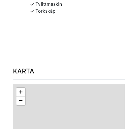
Tvättmaskin
Torkskåp
Badplats 3 km, Siljan, vid Sollerö camping.
Gesundaberget 3 km, slalombacke, linbana
sommartid, bike park - stängt tillsvidare pga
renovering. Sagolandet Tomteland 3km.
KARTA
+
−