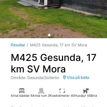
M425 Gesunda, 17 km SV Mora
Resultat
M425 Gesunda, 17
km SV Mora
Område: Gesunda/Sollerön
Visa på karta
Antal bäddar 6
Antal rum 3
Kvadratmeter 40
Husdjur tillåtna