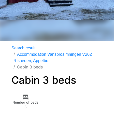
Search result
Accommodation Vansbrosimningen V202
Risheden, Äppelbo
Cabin 3 beds
Cabin 3 beds
Number of beds
3